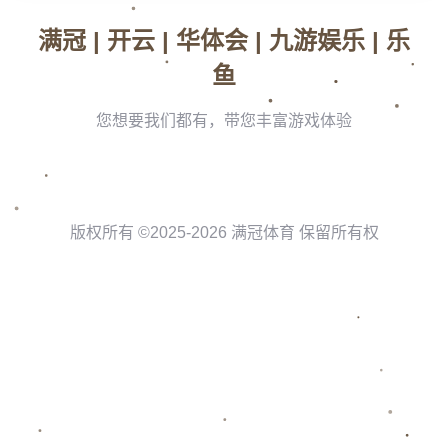
辞不仅引发了媒体的广泛报道，也让国篮球迷们心中充满了疑问与愤
慨。本文将对此事件进行解析，并探讨其对球队士气与形象的影响。
## 事件背景
在刚刚过去的国际比赛中，中国国家篮球队的表现未尽如人意，这引
发了广泛的反思与讨论。随后，一位前CBA记者在社交平台上发布了
对国家队及其主教练杜锋的指责，甚至使用了侮辱性的词汇。这一行
为迅速引起了广大球迷的不满，大家纷纷认为，**作为媒体人，应该更
加客观公正，避免带有偏见的言论**。
## 媒体的责任
媒体在体育发展中扮演着重要的角色，其言论不仅能影响公众的看
法，还可能对球员的心理产生深远影响。在此事件中，前CBA记者撇
开了职业道德，选择用极端的方式表达自己的观点，这使得媒体的形
象也受到了严重影响。**作为公众人物，媒体人应承担起社会责任，理
性传播，不应让个人情绪影响到国家队的发展。**
## 杜锋的挑战与应对