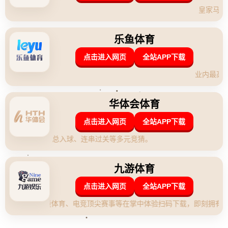
时间：2026-04-30 02:00:17
# 前CBA记者侮辱国家队 炮轰杜锋引起球队大感冒
## 前言
近年来，国家篮球队的表现备受关注，尤其在国际赛场上的荣耀与挫
折，引发了社会各界的高度讨论。然而，近日前CBA记者对于国家队
及教练杜锋的**尖锐言论**再次将这一话题推向了风口浪尖。侮辱性言