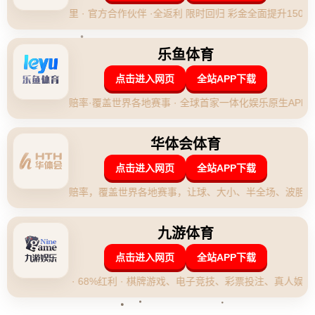
靠灵光一现
时间：2026-04-30 02:00:17
### 克雷桑：我们需要更多的队员一起努力，不能依靠灵光一现
在当今竞争日益激烈的时代，单打独斗的成功已经越来越少见。克雷
桑所强调的观点“我们需要更多的队员一起努力，不能依靠灵光一现”，
不仅适用于竞技体育，也同样适用于商业和团队合作的各个领域。本
文将深入探讨这一观点的重要性，分析团队合作的力量，并提供实用
建议，帮助各行各业的人们实现更大的成就。
#### 团队合作的重要性
在一个团队中，每个人都扮演着独特的角色，汇聚各自的技能和经
验。**单一的灵感**往往无法持续地产生高质量的成果，而团队的共同
努力则可以创造出源源不断的价值。正如克雷桑所说，依靠“灵光一现”
来获得成功不仅不可靠，也很难持续。当团队中的每个成员团结一
致，朝着同一个目标努力时，成功的概率大大增加。