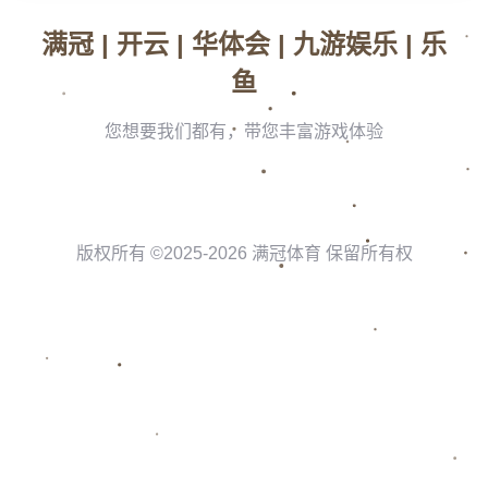
**河南引援的高保密性操作**
在当今的信息时代，保密工作显得尤为重要。许多球队在引援阶段会
严防信息泄漏，以确保不被竞争对手抢占先机。河南俱乐部在引援过
程中高度保密的操作，既显示了俱乐部对新引援人选的高度重视，也
体现了其对此项工作严谨细致的态度。通过这种低调而有效的引援，
河南队力求在转会市场中游刃有余，确保引进的内外援能够快速融入
球队。
**中轴线重要引援案例探析**
以往不少成功的球队，都有过集中资源强化中轴线的案例。比如，**曼
城在前几个赛季中引进德布劳内和罗德里**，正是通过在中轴线位置引
入世界级球员，球队才得以在多个赛季中保持顶级竞争力。河南队此
次的策略，无疑是借鉴了这一成功模式，不仅希望在中国职业联赛中
脱颖而出，更追求打造一支能够在未来长期保持竞争力的强队。
**潜在引援目标**