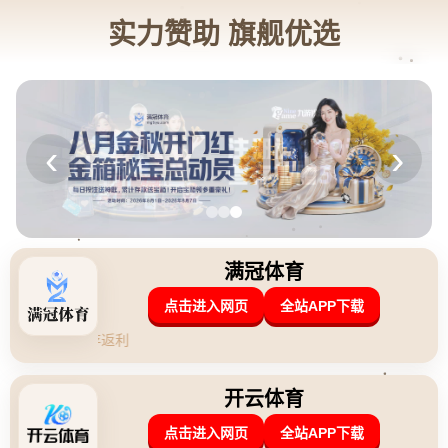
公司新闻
行业动态
博主：河南引援工作高度保密下取得重要进展 内