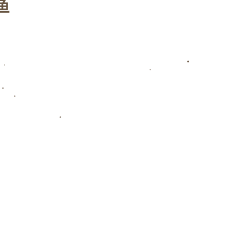
乐部.
：年轻中场球员田逸梵和甘先灏正式加盟。这一消息的发布不仅为俱乐
屡屡斩获最佳球员奖项**。他的传球精确度和场上决策能力让他成为