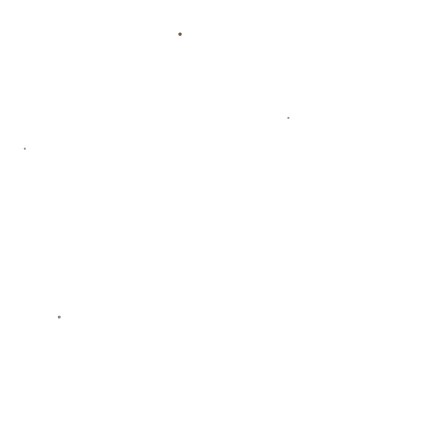
。本赛季，他场均能够贡献20+5的综合数据，攻防两端表现均备受肯定。