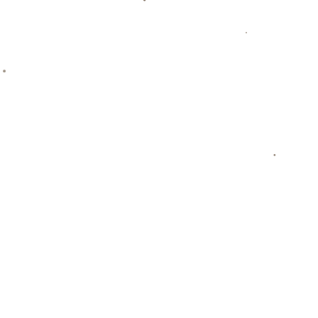
精彩瞬间喝彩！**