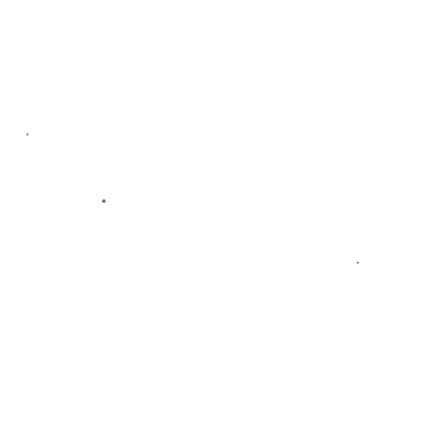
**让我们共同期待CBA全明星赛上这些顶尖球员的表现，并为他们的