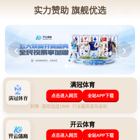
公司新闻
行业动态
足协杯-南京城市vs蓉城首发.