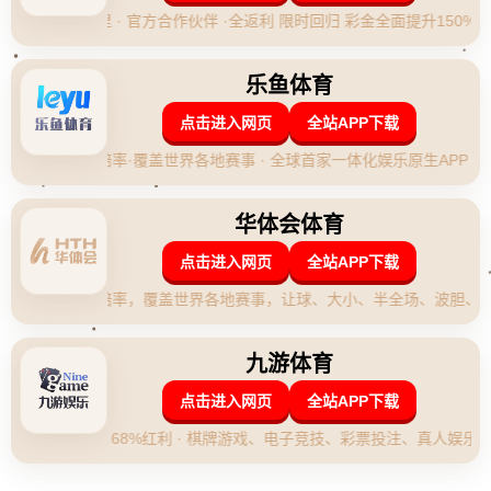
胜.
时间：2026-04-30 02:00:17
**湖人取胜，詹姆斯将面对库里的胜场数提高至25胜**
在NBA这个巨星璀璨的舞台上，詹姆斯和库里无疑是近年来最耀眼的
竞争对手之一。他们的每次交手都宛如一场篮球艺术的展现，引人入
胜。近日，湖人再次取得胜利，这不仅让球队朝着冠军之路迈进了一
步，更让詹姆斯在与库里的个人对抗中胜场数达到了**25胜**。让我们
从詹姆斯与库里的交锋历史、赛场表现以及背后的战略博弈，来解析
这一场充满含金量的胜利。
### 詹姆斯与库里：两大巨星的宿命对决
詹姆斯和库里这两位球星，一个统治NBA长达20年，以全能的身体素
质和领先的篮球智商著称；另一个以精准无解的三分投射改变了比赛
格局，开启了“库里时代”。从2015年到2018年的四次总决赛，他们的
每次正面交锋都成为篮球历史的经典篇章。