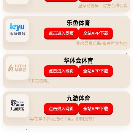
时间：2026-04-30 02:00:17
**布伦森43分雄鹿不敌尼克斯4连败 猛龙力克奇才：NBA战况深度解析
**
在最近一场激动人心的NBA比赛中，**布伦森**凭借出色的表现，以43
分的惊人成绩帮助**尼克斯**战胜了**雄鹿**，而这场胜利不仅让尼克
斯球迷振奋，也让雄鹿遭遇了令人失望的*四连败*。与此同时，**猛龙
**在另一场对决中力克**奇才**，展现了强大的团队实力。本文将深入
分析这几场比赛，揭示背后的策略与表现。
### 布伦森的精彩表现引领尼克斯胜利
布伦森无疑是尼克斯对阵雄鹿比赛中的绝对明星。这位年轻的得分后
卫以其精准的投篮和灵活的进攻策略不断挑战雄鹿的防线。在这场比
赛中，他不仅在关键时刻射入了几个致命的三分球，还通过复杂的单
打合组合，突破了雄鹿的防线，累计砍下**43分**。布伦森的表现无疑
是尼克斯获胜的关键因素，他的稳定发挥也提升了全队的士气。