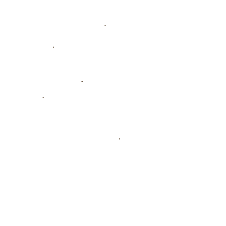
1巴塞羅那 梅西世界波姆巴佩點球破門.
讯
联系我们
联系我们