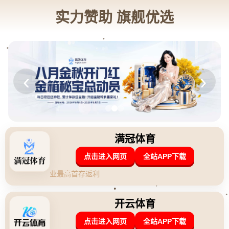
公司新闻
行业动态
布朗将签史上最大合同 3.04亿最后一年7000万