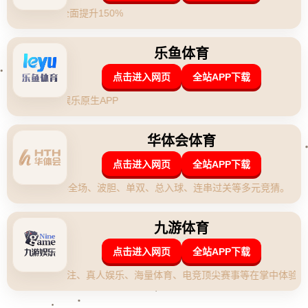
时间：2026-04-30 02:00:17
### 布朗将签史上最大合同 3.04亿最后一年7000万
在当今职业体育界，球员合同的金额常常令广大球迷目瞪口呆。最
近，布朗球员即将签署的合同打破了所有记录，总额高达**3.04亿**美
元，而最后一年将激增到**7000万**美元。这一超巨合同不仅让布朗成
为历史上最具财政权力的运动员之一，同时也引发了新一轮关于运动
员价值和市场趋势的热议。
#### 合同背后的意义
这份合同的签署，不仅仅是数字的游戏，更是布朗在团队中价值的真
实体现。以其近年来在比赛中的表现来看，布朗无疑是球队不可或缺
的核心。**他的技术能力、领导气质，以及在关键时刻的表现**，使得
球队管理层愿意为其支付如此高额的薪水。这一高额合同不仅体现出
球队对布朗的信任，也显示出他们对未来竞争力的渴望。
#### 市场趋势的变化