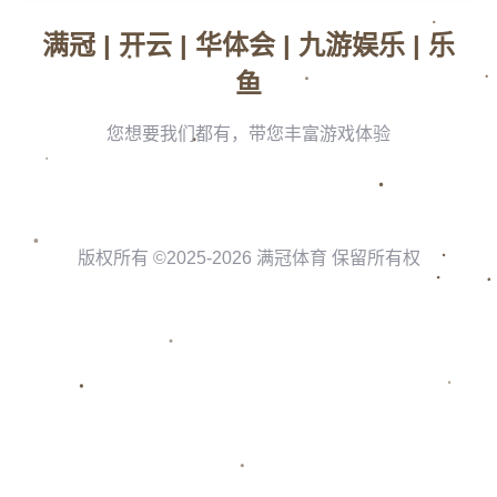
**马刺的团队协作**
除了保罗的出色表现，马刺全队的协作也功不可没。**德罗赞**和**阿
尔德里奇**在比赛中同样发挥了重要作用，他们的默契配合让森林狼的
防线难以招架。马刺通过快速的攻防转换和精准的三分球，成功压制
了对手的反击。