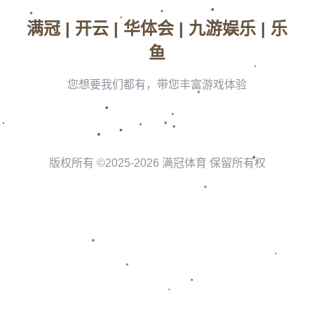
近年来，曼联在中场位置上一直寻求稳定性和创造力的结合。乌加特
曾被视为解决方案之一，但由于种种原因，曼联需要寻找新的选择。
埃德森的出现为曼联提供了一个理想的替代方案。他的技术特点与乌
加特有相似之处，但更为全面，这使得他成为曼联中场重建计划中的
重要一环。
**案例分析：埃德森在亚特兰大的表现**