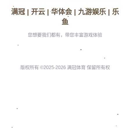
思考的能力。
**视频解析会上，一位出色的中场球员针对训练中的防守失误，提出了
自己的见解。她详细分析了自己的站位问题，并结合实际给出解决方
案。这种自我剖析的过程，不仅让问题更加清晰，也让其他队员得到
了启发。**通过一次次的对话与讨论，这样的教学互动极大地激发了每
位队员的技战术思维。这种独特的参与感使得球员们不再是被动接
收，而是真正成为了技战术的“主人”。
### **创新模式助力技战术提升**
这种让队员“唱主角”的训练方式，不仅能够全面提高技战术能力，还能
为球队带来更多潜在优势。首先，它能够培养球员的**战术思考能力*
*。在场上的瞬息万变中，仅依靠教练远远不够，球员需要对场上局势
具备快速分析和判断能力。这种由队员主导的视频解析模式，正是激
发她们独立思考的绝佳途径。
其次，这样的创新尝试还能提升球员的**领导能力与交流能力**。通过
阐述自己的观点并与队友、教练讨论，队员能够更清晰地表达自己，