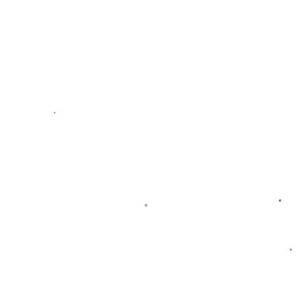
双方主力阵容的对抗也构成了比赛的亮点。