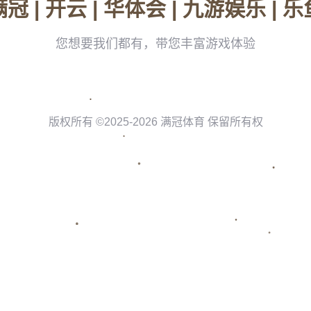
公司新闻
行业动态
连胜终结 山东高速男篮客场89-98南京头排
时间：2026-04-30 02:00:17
。南京同曦苏酒男篮凭借主场优势和高效战术，以98-89成功捍卫主场。
节比赛中打出了一波攻防高潮**，成功遏制住了山东高速男篮的反击节奏