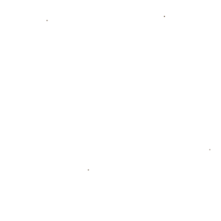
反观山东高速男篮，尽管他们在第三节调整策略，迅速缩小分差，但
期间的进攻效率。