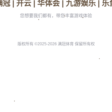
公司新闻
行业动态
场造9球！真蓝黑核心传射率队狂胜 力压德布
时间：2026-04-30 02:00:17
义球队的上限。而在本赛季的欧洲足坛，一位“真蓝黑”核心正用一连串精彩
内等超级中场，成为球迷热议的焦点。
来凭借犀利的进攻和良好的组织能力，被视为新生代攻击足球的代表。而在
与了9粒进球，成为球队进攻体系中不可或缺的一环，并逐渐引起欧洲足坛