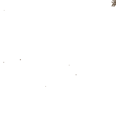
### 英媒：阿莫林已口头同意执教曼联
在最近的体育新闻中，关于阿莫林执教曼联的消息引起了广泛关注。
球迷们充满期待。
阿莫林作为一位年轻有为的教练，凭借其在多特蒙德和波尔图的成功
新振作的重要一步。
#### 阿莫林的执教风格