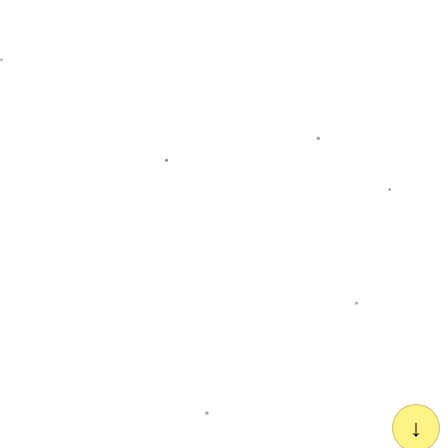
微信二维码