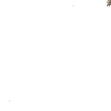
### 黄健翔：曼城英超夺冠的概率应该超过70%