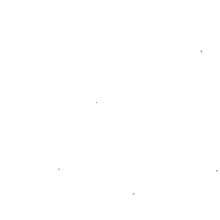
体育评论员黄健翔表示，他认为“曼城英超夺冠的概率应该超过70%”。