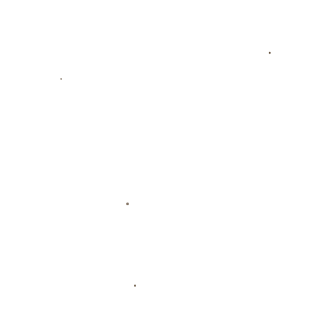
这一论断引发了球迷和专业人士的广泛关注。本文将深入分析黄健翔这