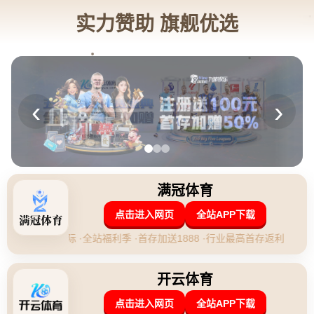
公司新闻
行业动态
埃迪-豪：任何顶尖工作都不易 对滕哈赫表示同