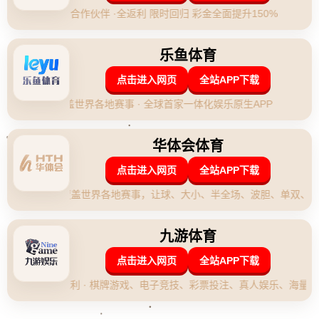
情
时间：2026-04-30 02:00:17
### 埃迪-豪：任何顶尖工作都不易 对滕哈赫表示同情
在当今足球世界，教练的职位被视为双刃剑。埃迪-豪（Eddie How
e），作为英超联赛中的一位出色教练，深知这一点。他最近对曼联教
练滕哈赫（Erik ten Hag）的处境表达了同情，强调了顶尖工作的挑战
与压力。在这篇文章中，我们将探讨豪的看法，解读成功背后的艰
辛，以及如何在足球界中保持竞争力。
**顶尖工作的不易**
首先，建立一支具有竞争力的球队并非易事。无论是在英超联赛的激
烈竞争中，还是在各种战术创新的不断变化中，教练们需要面对层出
不穷的压力。埃迪-豪指出：“任何顶尖工作的挑战都是巨大的，滕哈赫
所经历的困难并不是个例。”这句话不仅反映了他对同行的尊重，也体
现了他自己作为教练的经历。豪在纽卡斯尔的成功，让他更加明白，