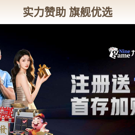
首页
公司简介
产品中心
新闻资讯
联