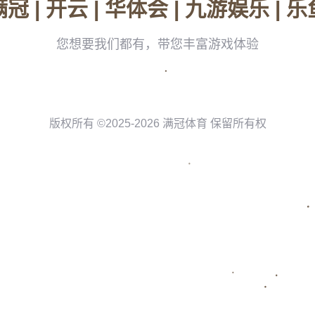
公司新闻
行业动态
頓主帥：洛克耶倒下後最不重要的就是足球
时间：2026-04-30 02:00:17
的真谛**
与激情。然而，当一位球员的健康危机突然降临时，我们才会清晰地意识到
耶倒下後最不重要的就是足球！”短短一句话，直击人心，同时也道出了体
中的中流砥柱。然而，在一次关键比赛中，他因身体不适突然倒地，这一幕让场