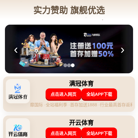
公司新闻
行业动态
皇马此前曾23次对阵奥地利球队，上次交手还是