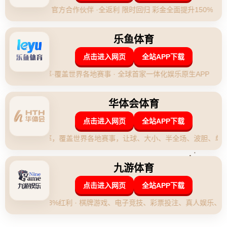
19.
时间：2026-04-30 02:00:17
**深挖皇马与奥地利球队交锋史：23次记录与背后的故事**
皇马，作为世界足坛最具影响力的俱乐部之一，在他们漫长而辉煌的
历史中，与欧洲各地的球队上演了许多精彩对决。然而，回顾皇马过
去的欧洲比赛记录，会发现他们总共**23次对阵奥地利球队**，这些比
赛不仅是数据的堆积，更承载着无数经典瞬间和有趣的故事。值得一
提的是，皇马最近一次与奥地利球队交手，还要追溯到*2019年*，其
中的细节颇具探讨价值。
### 皇马与奥地利球队交锋的历史脉络
皇马与奥地利球队的首次交锋可以追溯到上世纪五十年代的欧洲冠军
杯，那是他们与维也纳快速队的一场经典比赛。皇马凭借*阿尔弗雷多·
迪·斯蒂法诺*等传奇球星的发挥横扫对手，拉开了皇马与奥地利球队交
锋序幕。从此，这种跨国较量便成为了皇马欧战历史中不可忽视的一