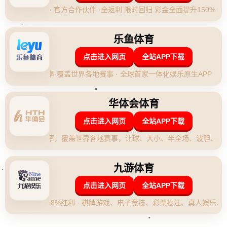
功，新赛季剑指冠军！.
时间：2026-04-30 02:00:17
**5-3！津门虎后防堪忧，申花4战3胜，新援建功，新赛季剑指冠军！*
*
在刚刚过去的一轮中超联赛中，天津津门虎与上海申花的比赛以5-3的
大比分落下帷幕。这场比赛不仅让球迷们感受到中超赛场的火热激
情，同时也折射出部分球队的实力差距与问题所在。津门虎的后防存
在严重漏洞，而上海申花则表现出令人振奋的竞技状态，加之新援的
高光表现，让球队向新赛季冠军发起冲击的目标变得更加明确。
### **津门虎后防崩盘，问题显而易见**
津门虎本场比赛打入3球，进攻能力可圈可点，但其后防线毫无疑问成
为了致命短板。5粒丢球暴露了防线组织的混乱、球员协同防守的不足
以及关键时刻的失误。**像与申花比赛这一类高比分失利，已经让津门
虎球迷对球队保级前景感到隐忧**。虽然津门虎在前几个赛季有着中规