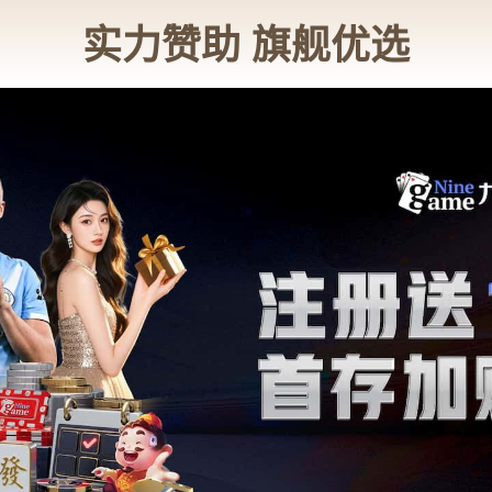
首页
公司简介
产品中心
新闻资讯
联