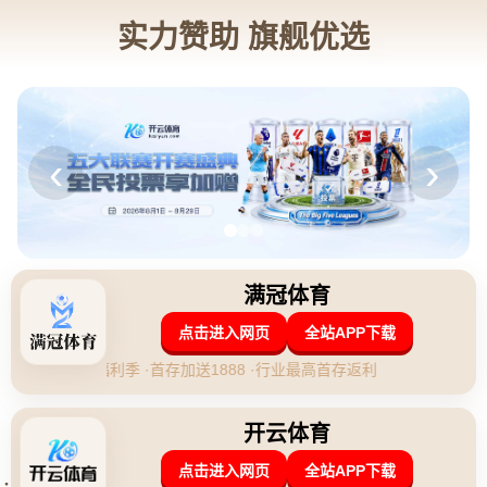
公司新闻
行业动态
2023年全国青少年校园足球特色学校认定结果公