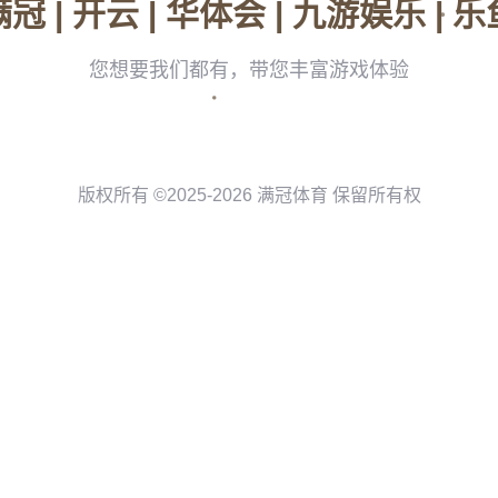
公司新闻
行业动态
港杯赛前，有广州球迷用粤语集体高喊“还我
时间：2026-04-30 02:00:17
改动等问题引发了广泛讨论。而在一场备受关注的**省港杯赛**开赛前
迷对传统足球文化的深厚情结，也折射出国内球迷对中性化改名政策的复