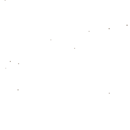
上一篇：【每天精选1场】每日精选10中8，今天信心推荐欧冠大巴黎
vs曼城.
下一篇： 哈兰德社媒晒蝎子摆尾破门多角度照片