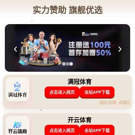
公司新闻
行业动态
翻身成功，曼城逆转切尔西后英超6轮不败并升