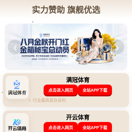
公司新闻
行业动态
里斯-詹姆斯：今天的结果令人沮丧；我们会专注