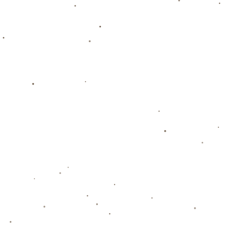
情投入。希望这份观赛指南能为您提供帮助，让我们一起为中国队加
油！
上一篇：BIG6梦魇！哈兰德对英超BIG6的21次打进16球7助攻