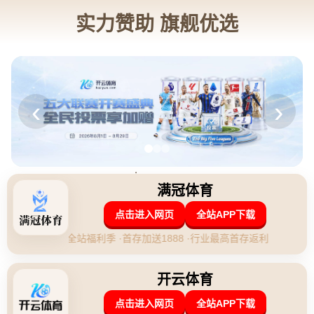
公司新闻
行业动态
【周末观赛指南】中国男篮盼连胜 女足世界杯升