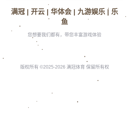
的胜利。通过分析对手的战术和自身的优势，中国男篮有望在本场比
赛中再创佳绩。
**女足世界杯的热潮**
与此同时，**女足世界杯**的热度也在不断升温。作为全球最具影响力
的女子足球赛事之一，女足世界杯吸引了来自世界各地的顶尖球队和
球迷的关注。**中国女足**在本届世界杯中表现不俗，展现了顽强的拼
搏精神和出色的技战术水平。