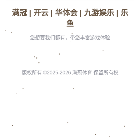
貝林厄姆以其在中場的多功能性而聞名。他能夠在不同的位置上發揮
作用，無論是作為防守型中場還是進攻型中場，他都能夠迅速適應並
做出貢獻。這種靈活性使得他在球隊中成為不可或缺的一員。**位置無
所謂**，貝林厄姆的能力讓他能夠在任何需要的地方發揮作用，這也是
他在年輕球員中脫穎而出的原因之一。
例如，在多特蒙德效力期間，貝林厄姆不僅在德甲賽場上表現出色，
還在歐冠賽場上多次拯救球隊於危難之中。他的**全能表現**讓教練在
排兵布陣時擁有更多選擇，這也使得他在轉會市場上備受關注。
**姆巴佩的領袖風範**
相比之下，**姆巴佩**則以其領袖氣質和決定比賽的能力而著稱。作為
巴黎聖日耳曼的核心球員，姆巴佩不僅在進攻端展現出色的速度和技
術，更在關鍵時刻挺身而出，帶領球隊走向勝利。他的**領袖風範**不
僅體現在球場上，也在更衣室中發揮著重要作用。
在法國國家隊，姆巴佩的表現同樣令人驚艷。2018年世界杯上，他以
19歲的年齡幫助法國奪得冠軍，成為繼貝利之後最年輕的決賽進球