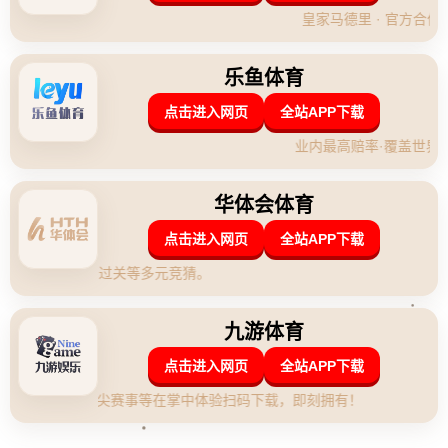
线
时间：2026-04-30 02:00:17
### 阿森纳新赛季首发阵容预测：卡拉菲奥里补强防线
随着新赛季的临近，阿森纳的球迷们对于球队的首发阵容充满了期
待。新加盟的球员以及现有阵容的调整，将会对球队的表现产生重大
影响。在新赛季中，阿森纳在防线上的补强无疑是一个焦点，其中**卡