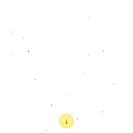
上一篇：一大批小鲜肉携手串场NBA，网友看后集体给蔡徐坤道歉！
下一篇： NBA选秀大会前三名出炉 蔡恩状元巴雷特探花
联系我们
微信二维码
0571-6713562
仅限中国 9：00-20：00
Copyright 2024
开云「中国」Kaiyun·官方网站 - 开云体育官方入口
All Rights by
开云网站