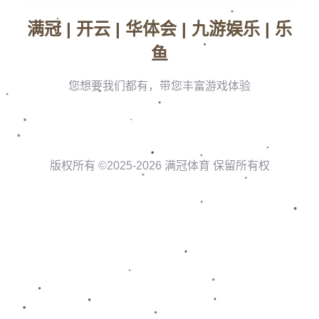
**馬雷斯卡的教练哲学**
馬雷斯卡的教练哲学以**创新**和**适应性**为核心。他强调球员的全
面发展，注重技术与战术的结合。在他的指导下，球队不仅在比赛中
展现出强大的竞争力，更在训练中不断提升自我。馬雷斯卡相信，只
有通过不断的学习和适应，球队才能在激烈的竞争中立于不败之地。
**新的足球风格**
馬雷斯卡的足球风格以**控球**和**快速反击**为基础。他鼓励球员在
场上保持高强度的压迫，通过快速的传球和灵活的跑动来打破对手的
防线。这种风格不仅提高了球队的进攻效率，也增强了防守的稳定
性。福法納在采访中提到：“在馬雷斯卡的指导下，我们的比赛风格更
加多样化，能够在不同的对手面前展现出不同的战术。”
**案例分析：成功的战术调整**
在最近的一场比赛中，馬雷斯卡通过精准的战术调整，成功逆转了比
赛的局势。当时球队在上半场处于劣势，但馬雷斯卡在中场休息时果
断调整了阵型，增加了中场的控球能力，并加强了边路的进攻。这一