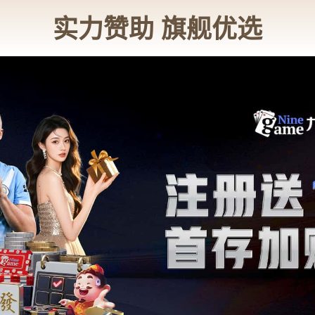
首页
公司简介
产品中心
新闻资讯
联