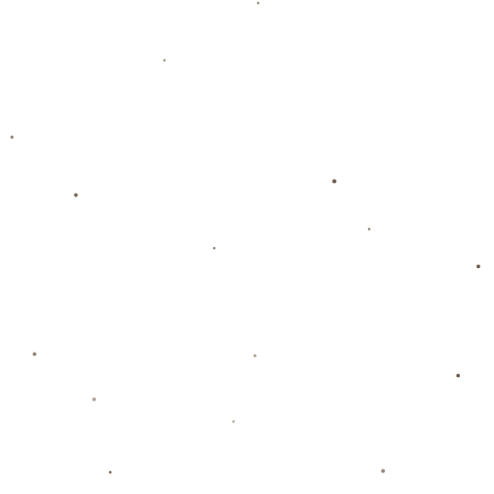
上一篇：西海岸vs海港首发：阿兰PK武磊 海港五外援齐上阵
下一篇： 詹姆斯缺阵拉塞尔39分浓眉三双 湖人不敌爵士
联系我们
微信二维码
0571-6713562