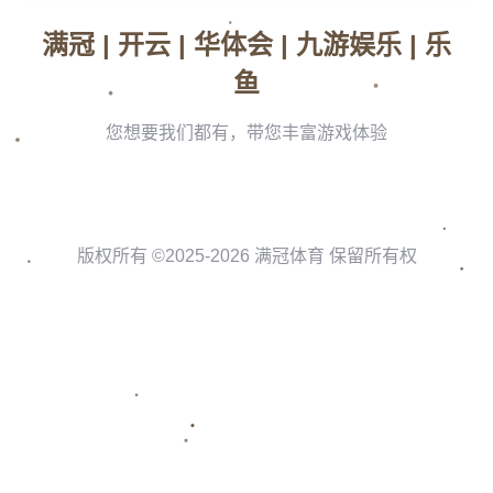
**案例分析：蹇韬撞倒奥格布事件**
在最近的一场比赛中，蹇韬与奥格布的身体接触引发了点球争议。许
多球迷认为这是一个明显的犯规动作，应该判罚点球。然而，经过足
协的详细评议，裁判的判罚被认为是正确的。**评议结果指出**，蹇韬
的动作并未达到犯规的标准，属于正常的身体对抗。
这一判罚的确认，体现了裁判在比赛中对规则的严格把握。**裁判的职
责**不仅是维持比赛的秩序，更是确保每一个判罚都符合规则的精神。