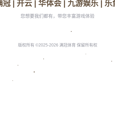
公司新闻
行业动态
恩：曼城表现不佳但仍拿到分数 这就是冠
时间：2026-04-30 02:00:17
支球队的真实实力和潜力并不完全体现在比赛的结果上。日前，曼城的表
“曼城表现不佳但仍拿到分数，这就是冠军相。”接下来，我们将深入分析
他们通常展现的统治力，却依然凭借顽强的斗志和精准的战术安排，成功保
于技术，更源于团队的默契与合作。