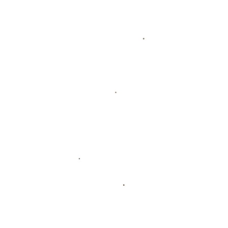
灵活的战术调整，将会为他们的顶级之路铺平道路。邓恩的评价为这支球