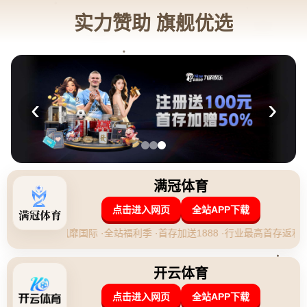
公司新闻
行业动态
半场-费利佩进球被吹帕拉西奥斯失良机南通0-0