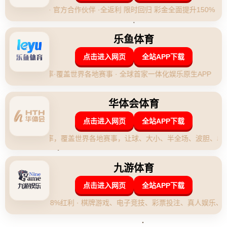
成都
时间：2026-04-30 02:00:17
### 半场-费利佩进球被吹帕拉西奥斯失良机南通0-0成都
在当今足球赛场上，比赛的每一个细节都可能影响最终的结果。最近
一场引人关注的中超联赛中，南通支云与成都蓉城的较量便是如此。
尽管双方拼尽全力，但最终以0-0平局收场，比赛中的两个关键事件让
人记忆犹新：**费利佩的进球被判无效，以及帕拉西奥斯的错失良机*
*。这场比赛不仅考验了球员们的技术和心理素质，也让观众对足球的
不可预测性有了更深刻的认识。
在比赛的第一半场，双方都展现了积极的进攻态势。南通支云的**费利
佩**在一场精彩进攻中打入一球，然而裁判的哨声却让这一瞬间瞬间戛
然而止。费利佩的进球被判罚为越位，这一判断引发了场上和场下的
诸多争议。球迷们对于VAR技术的使用也展开了热议，认为这一判罚
决定了比赛的走向。