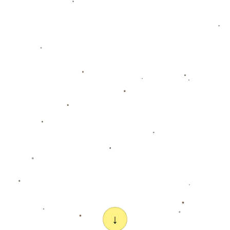
上一篇：阿特金森执教新球队骑士前14战全胜，历史首位教练
下一篇： 足球友谊赛丨香港明星队平天津元老队
联系我们
微信二维码
0571-6713562
仅限中国 9：00-20：00
Copyright 2024
开云「中国」Kaiyun·官方网站 - 开云体育官方入口
All Rights by