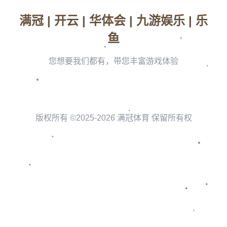
意甲本赛季，那不勒斯凭借**出色的团队配合**和**卓越的球员个人能
力**，提前锁定了联赛冠军。这一成就是他们多年努力的积淀，也是俱
乐部管理层和教练组精心规划的结果。球队的稳定性和深厚的板凳深
度，使得那不勒斯在整个赛季中如鱼得水。
这场与国际米兰的较量中，那不勒斯展现出了他们为何能够提前夺冠
的多个关键因素。首先，**战术的灵活性**。主教练斯帕莱蒂在比赛中
常常根据场上局势调整战术，灵活的阵型变化让对手难以捉摸。其