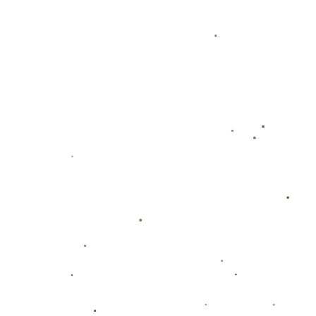
下一个辉煌赛季做好了准备，成为足坛不可忽视的一股力量。
上一篇：英超-若塔努涅斯迪亚斯破门 利物浦3-1伯恩利
下一篇： 拉亚：回到酋长球场的感觉真好，咱们周日见！