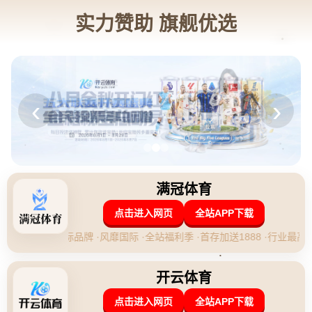
公司新闻
行业动态
赖斯：我们现在是一支吸取了去年教训的阿森纳