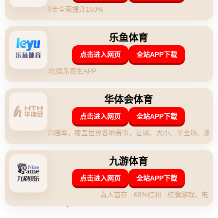
时间：2026-04-30 02:00:17
**布朗31分绿军大胜魔术5连胜 鹈鹕虐马刺4连胜**