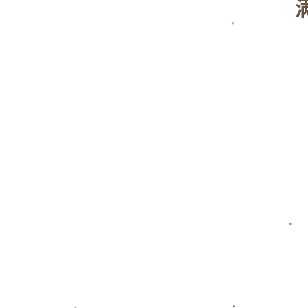
东
**东契奇三节狂砍40+10+11，独行侠大胜爵士50分：探讨独行侠崛起
在最近的一场NBA比赛中，独行侠球星卢卡·东契奇在仅用三节时间
本赛季的强劲势头。那么，东契奇的出色表现如何推动独行侠崛起，