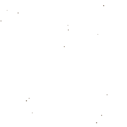
上一篇：名记：布朗绿军在续约谈判 这是一项重要决议
下一篇： 西媒：巴萨在关注一名巴西15岁小将，他速度快盘带能力强