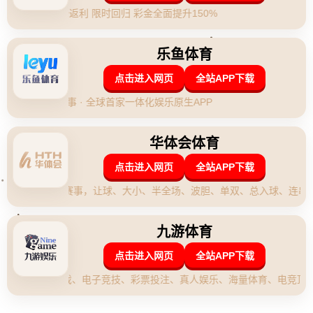
时间：2026-04-30 02:00:17
**字母哥今夏可签2年1.3亿合同，但他没有紧迫感**
在NBA这个充满竞争和机遇的舞台上，每一份合同都不仅关乎金钱，
也涉及球员的未来发展。近日，关于*字母哥*扬尼斯·安特托昆博今夏